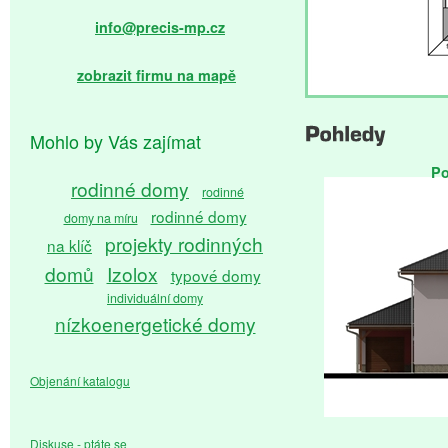
info@precis-mp.cz
zobrazit firmu na mapě
Mohlo by Vás zajímat
Po
rodinné domy
rodinné
rodinné domy
domy na míru
projekty rodinných
na klíč
domů
Izolox
typové domy
individuální domy
nízkoenergetické domy
pasivní domy
Objenání katalogu
Diskuse - ptáte se