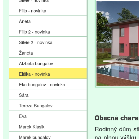
Filip - novinka
Aneta
Filip 2 - novinka
Silvie 2 - novinka
Žaneta
Alžběta bungalov
Eliška - novinka
Eko bungalov - novinka
Sára
Tereza Bungalov
Eva
Marek Klasik
Rodinný dům stř
na plnou výšku 
Marek bungalov