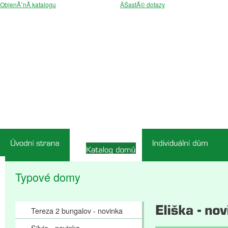
ObjenĂˇnĂ­ katalogu
ÄŚastĂ© dotazy
Typové domy
Tereza 2 bungalov - novinka
Silvie - novinka