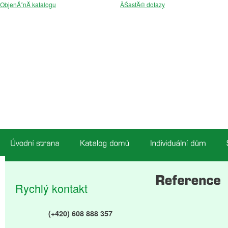
ObjenĂˇnĂ­ katalogu
ÄŚastĂ© dotazy
Rychlý kontakt
(+420) 608 888 357