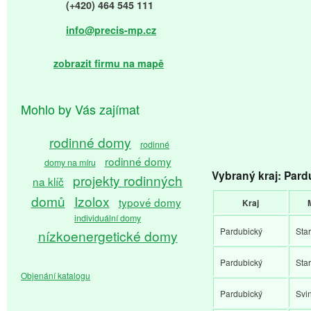
(+420) 464 545 111
info@precis-mp.cz
zobrazit firmu na mapě
Mohlo by Vás zajímat
rodinné domy
rodinné
rodinné domy
domy na míru
Vybraný kraj: Pard
projekty rodinných
na klíč
domů
Izolox
typové domy
Kraj
individuální domy
Pardubický
Sta
nízkoenergetické domy
pasivní domy
Pardubický
Sta
Objenání katalogu
Pardubický
Svi