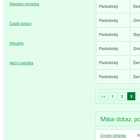
Stavební poradce
Pardubický
Šed
Pardubický
Úhř
Časté dotazy
Pardubický
Zby
Aktuality
Pardubický
Zmi
Pardubický
Žam
Akční nabídka
Pardubický
Žam
<<
1
2
3
Úvodní stránka
R