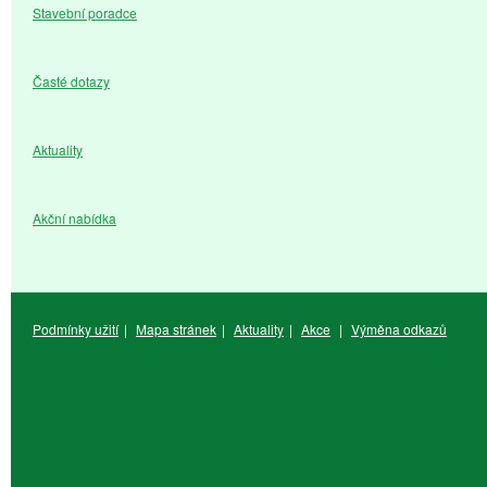
Stavební poradce
Časté dotazy
Aktuality
Akční nabídka
Podmínky užití
|
Mapa stránek
|
Aktuality
|
Akce
|
Výměna odkazů