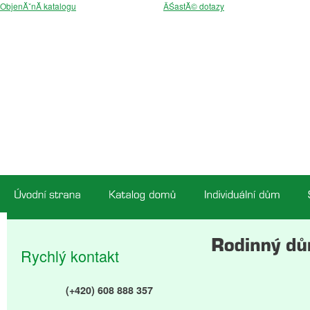
ObjenĂˇnĂ­ katalogu
ÄŚastĂ© dotazy
Rychlý kontakt
(+420) 608 888 357