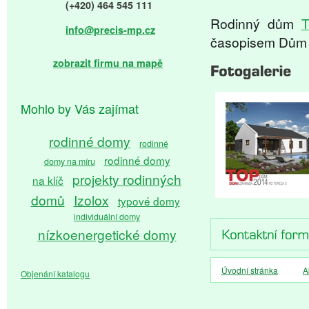
(+420) 464 545 111
Rodinný dům
T
info@precis-mp.cz
časopisem Dům 
zobrazit firmu na mapě
Mohlo by Vás zajímat
rodinné domy
rodinné
rodinné domy
domy na míru
projekty rodinných
na klíč
domů
Izolox
typové domy
individuální domy
nízkoenergetické domy
pasivní domy
Úvodní stránka
A
Objenání katalogu